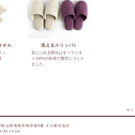
タオル
洗えるスリッパ2
ワッ
足にふれる部分はすべてリネ
吸
ン100%の生地で贅沢につくり
。
ました。
サイ
7 和歌山県海南市南赤坂8番 オカ株式会社
a-kk.co.jp/