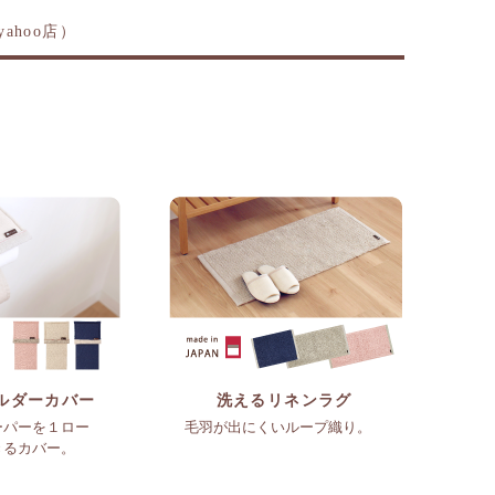
ahoo店）
ルダーカバー
洗えるリネンラグ
ーパーを１ロー
毛羽が出にくいループ織り。
きるカバー。